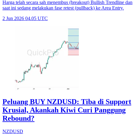
Harga telah secara sah menembus (breakout) Bullish Trendline dan
saat ini sedang melakukan fase retest (pullback) ke Area Entry.
2 Jun 2026 04.05 UTC
Peluang BUY NZDUSD: Tiba di Support
Krusial, Akankah Kiwi Curi Panggung
Rebound?
NZDUSD