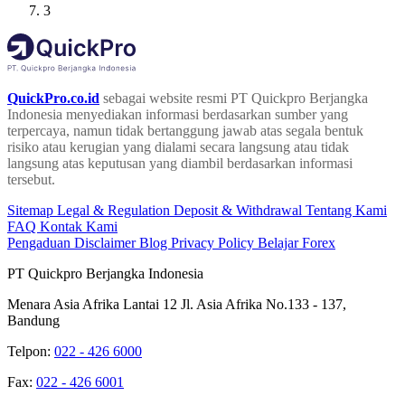
3
QuickPro.co.id
sebagai website resmi PT Quickpro Berjangka
Indonesia menyediakan informasi berdasarkan sumber yang
terpercaya, namun tidak bertanggung jawab atas segala bentuk
risiko atau kerugian yang dialami secara langsung atau tidak
langsung atas keputusan yang diambil berdasarkan informasi
tersebut.
Sitemap
Legal & Regulation
Deposit & Withdrawal
Tentang Kami
FAQ
Kontak Kami
Pengaduan
Disclaimer
Blog
Privacy Policy
Belajar Forex
PT Quickpro Berjangka Indonesia
Menara Asia Afrika Lantai 12 Jl. Asia Afrika No.133 - 137,
Bandung
Telpon:
022 - 426 6000
Fax:
022 - 426 6001