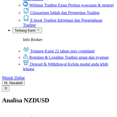
Webinar Trading Emas
Perluas wawasan & strategi
Glossarium
Istilah dan Pengertian Trading
E-book Trading
Informasi dan Pengetahuan
Trading
Tentang Kami
Info Broker
Tentang Kami
22 tahun zero complaint
Regulasi & Legalitas
Trading aman dan nyaman
Deposit & Withdrawal
Kelola modal anda lebih
leluasa
Masuk
Daftar
Hi,
Nasabah
Analisa NZDUSD