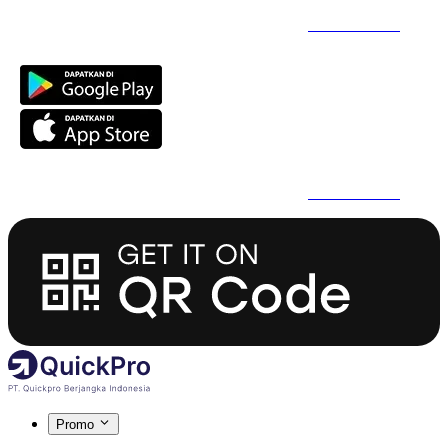
Daftar Super Cepat Pakai QuickPro Apps -
Install Sekarang
Daftar Super Cepat Pakai QuickPro Apps -
Install Sekarang
Promo