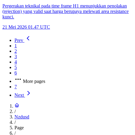
Pergerakan teknikal pada time frame H1 menunjukkan penolakan
(rejection) yang valid saat harga berupaya melewati area resistance
kunci.
21 Mei 2026 01.47 UTC
Prev
1
2
3
4
5
6
More pages
7
Next
/
Nzdusd
/
Page
/