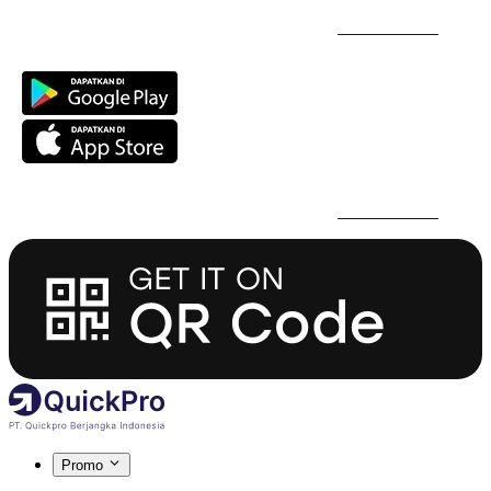
Daftar Super Cepat Pakai QuickPro Apps -
Install Sekarang
Daftar Super Cepat Pakai QuickPro Apps -
Install Sekarang
Promo