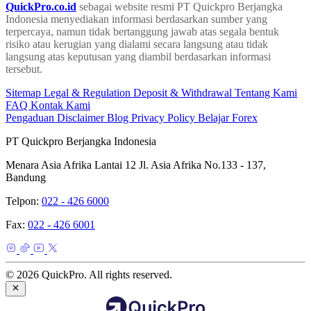
QuickPro.co.id
sebagai website resmi PT Quickpro Berjangka
Indonesia menyediakan informasi berdasarkan sumber yang
terpercaya, namun tidak bertanggung jawab atas segala bentuk
risiko atau kerugian yang dialami secara langsung atau tidak
langsung atas keputusan yang diambil berdasarkan informasi
tersebut.
Sitemap
Legal & Regulation
Deposit & Withdrawal
Tentang Kami
FAQ
Kontak Kami
Pengaduan
Disclaimer
Blog
Privacy Policy
Belajar Forex
PT Quickpro Berjangka Indonesia
Menara Asia Afrika Lantai 12 Jl. Asia Afrika No.133 - 137,
Bandung
Telpon:
022 - 426 6000
Fax:
022 - 426 6001
© 2026 QuickPro. All rights reserved.