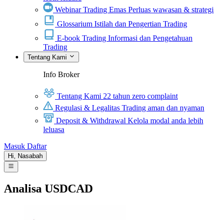
Webinar Trading Emas
Perluas wawasan & strategi
Glossarium
Istilah dan Pengertian Trading
E-book Trading
Informasi dan Pengetahuan
Trading
Tentang Kami
Info Broker
Tentang Kami
22 tahun zero complaint
Regulasi & Legalitas
Trading aman dan nyaman
Deposit & Withdrawal
Kelola modal anda lebih
leluasa
Masuk
Daftar
Hi,
Nasabah
Analisa USDCAD