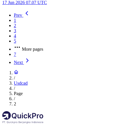
17 Jun 2026 07.07 UTC
Prev
1
2
3
4
5
More pages
7
Next
/
Usdcad
/
Page
/
2