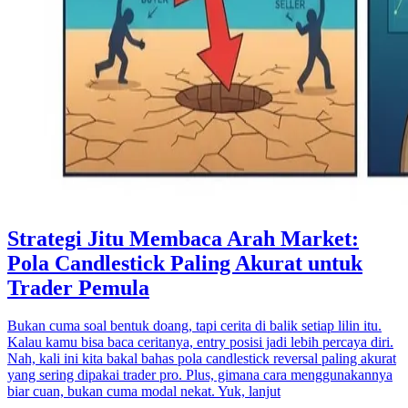
Strategi Jitu Membaca Arah Market:
Pola Candlestick Paling Akurat untuk
Trader Pemula
Bukan cuma soal bentuk doang, tapi cerita di balik setiap lilin itu.
Kalau kamu bisa baca ceritanya, entry posisi jadi lebih percaya diri.
Nah, kali ini kita bakal bahas pola candlestick reversal paling akurat
yang sering dipakai trader pro. Plus, gimana cara menggunakannya
biar cuan, bukan cuma modal nekat. Yuk, lanjut