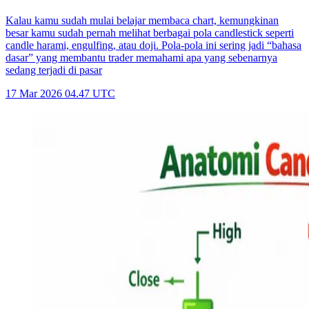
Kalau kamu sudah mulai belajar membaca chart, kemungkinan
besar kamu sudah pernah melihat berbagai pola candlestick seperti
candle harami, engulfing, atau doji. Pola-pola ini sering jadi “bahasa
dasar” yang membantu trader memahami apa yang sebenarnya
sedang terjadi di pasar
17 Mar 2026 04.47 UTC