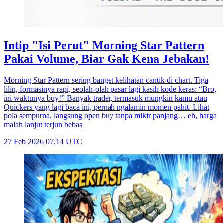
Intip "Isi Perut" Morning Star Pattern
Pakai Volume, Biar Gak Kena Jebakan!
Morning Star Pattern sering banget kelihatan cantik di chart. Tiga
lilin, formasinya rapi, seolah-olah pasar lagi kasih kode keras: “Bro,
ini waktunya buy!” Banyak trader, termasuk mungkin kamu atau
Quickers yang lagi baca ini, pernah ngalamin momen pahit. Lihat
pola sempurna, langsung open buy tanpa mikir panjang… eh, harga
malah lanjut terjun bebas
27 Feb 2026 07.14 UTC