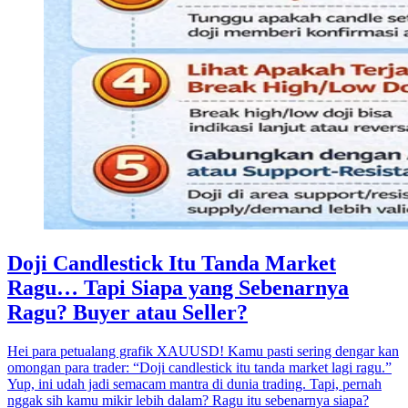
Doji Candlestick Itu Tanda Market
Ragu… Tapi Siapa yang Sebenarnya
Ragu? Buyer atau Seller?
Hei para petualang grafik XAUUSD! Kamu pasti sering dengar kan
omongan para trader: “Doji candlestick itu tanda market lagi ragu.”
Yup, ini udah jadi semacam mantra di dunia trading. Tapi, pernah
nggak sih kamu mikir lebih dalam? Ragu itu sebenarnya siapa?