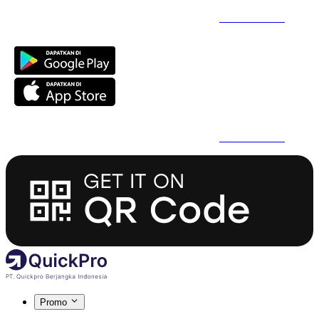
Daftar Super Cepat Pakai QuickPro Apps -
Install Sekarang
Daftar Super Cepat Pakai QuickPro Apps -
Install Sekarang
Promo