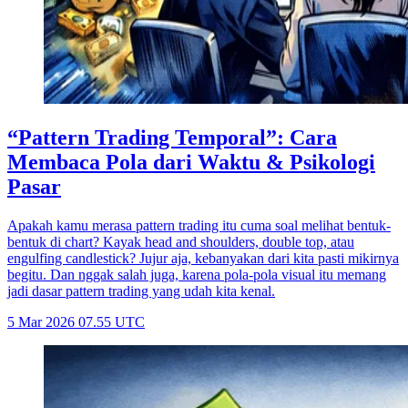
“Pattern Trading Temporal”: Cara
Membaca Pola dari Waktu & Psikologi
Pasar
Apakah kamu merasa pattern trading itu cuma soal melihat bentuk-
bentuk di chart? Kayak head and shoulders, double top, atau
engulfing candlestick? Jujur aja, kebanyakan dari kita pasti mikirnya
begitu. Dan nggak salah juga, karena pola-pola visual itu memang
jadi dasar pattern trading yang udah kita kenal.
5 Mar 2026 07.55 UTC