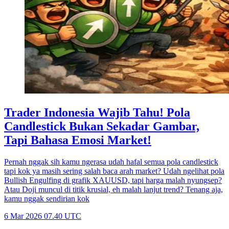
Trader Indonesia Wajib Tahu! Pola
Candlestick Bukan Sekadar Gambar,
Tapi Bahasa Emosi Market!
Pernah nggak sih kamu ngerasa udah hafal semua pola candlestick
tapi kok ya masih sering salah baca arah market? Udah ngelihat pola
Bullish Engulfing di grafik XAUUSD, tapi harga malah nyungsep?
Atau Doji muncul di titik krusial, eh malah lanjut trend? Tenang aja,
kamu nggak sendirian kok
6 Mar 2026 07.40 UTC