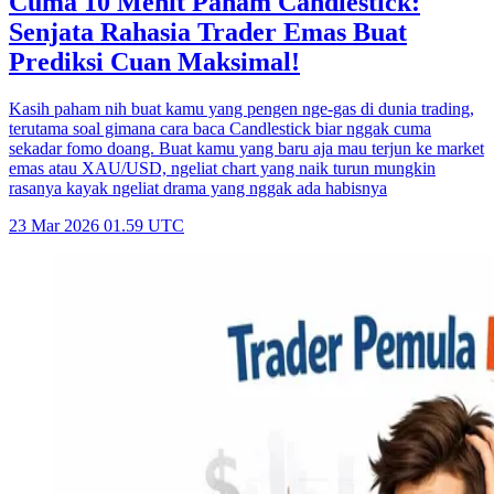
Cuma 10 Menit Paham Candlestick:
Senjata Rahasia Trader Emas Buat
Prediksi Cuan Maksimal!
Kasih paham nih buat kamu yang pengen nge-gas di dunia trading,
terutama soal gimana cara baca Candlestick biar nggak cuma
sekadar fomo doang. Buat kamu yang baru aja mau terjun ke market
emas atau XAU/USD, ngeliat chart yang naik turun mungkin
rasanya kayak ngeliat drama yang nggak ada habisnya
23 Mar 2026 01.59 UTC