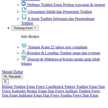
Webinar Trading Emas
Perluas wawasan & strategi
Glossarium
Istilah dan Pengertian Trading
E-book Trading
Informasi dan Pengetahuan
Trading
Tentang Kami
Info Broker
Tentang Kami
22 tahun zero complaint
Regulasi & Legalitas
Trading aman dan nyaman
Deposit & Withdrawal
Kelola modal anda lebih
leluasa
Masuk
Daftar
Hi,
Nasabah
Belajar Trading
Emas
Forex
Candlestick Pattern
Trading Emas Dan
Forex
Kalender
Broker Emas Dan Forex
Aplikasi Trading Forex
Dan Emas
Indikator Emas Dan Forex
Analisa Forex Dan Emas