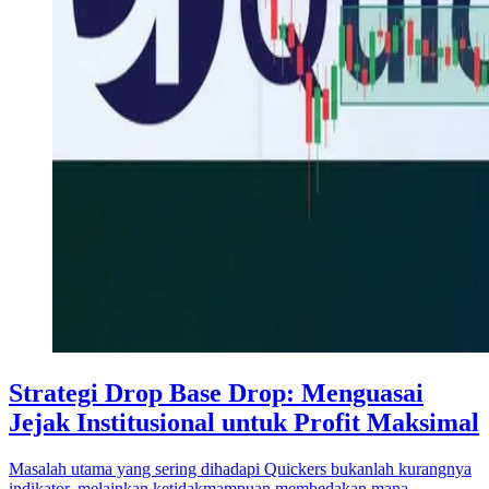
Strategi Drop Base Drop: Menguasai
Jejak Institusional untuk Profit Maksimal
Masalah utama yang sering dihadapi Quickers bukanlah kurangnya
indikator, melainkan ketidakmampuan membedakan mana