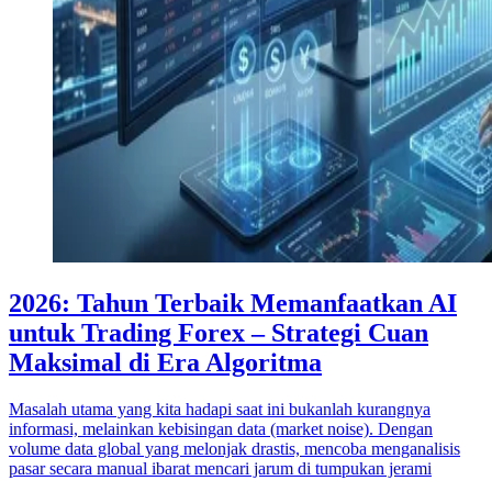
2026: Tahun Terbaik Memanfaatkan AI
untuk Trading Forex – Strategi Cuan
Maksimal di Era Algoritma
Masalah utama yang kita hadapi saat ini bukanlah kurangnya
informasi, melainkan kebisingan data (market noise). Dengan
volume data global yang melonjak drastis, mencoba menganalisis
pasar secara manual ibarat mencari jarum di tumpukan jerami