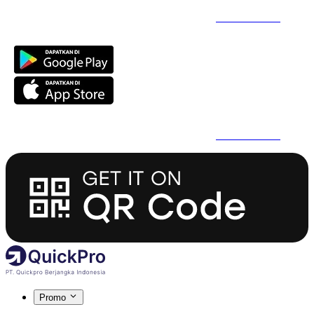
Daftar Super Cepat Pakai QuickPro Apps -
Install Sekarang
Daftar Super Cepat Pakai QuickPro Apps -
Install Sekarang
Promo