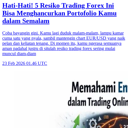
Hati-Hati! 5 Resiko Trading Forex Ini
Bisa Menghancurkan Portofolio Kamu
dalam Semalam
Coba bayangin gini. Kamu lagi duduk malam-malam, lampu kamar
cuma satu yang nyala, sambil mantengin chart EUR/USD yang naik
pelan dan keliatan tenang. Di momen itu, kamu ngerasa semuanya
aman padahal justru di situlah resiko trading forex sering mulai
muncul diam-diam
23 Feb 2026 01.46 UTC