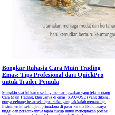
Bongkar Rahasia Cara Main Trading
Emas: Tips Profesional dari QuickPro
untuk Trader Pemula
Mungkin saat ini kamu sedang mencari jawaban yang jelas tentang
Cara Main Trading, khususnya di emas (XAU/USD) yang dikenal
punya peluang besar sekaligus risiko yang tak kalah menantang.
Instrumen ini selalu jadi primadona di pasar karena likuiditasnya
tinggi dan pergerakannya tajam cukup untuk menciptakan potensi