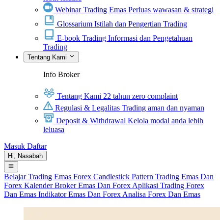
Webinar Trading Emas
Perluas wawasan & strategi
Glossarium
Istilah dan Pengertian Trading
E-book Trading
Informasi dan Pengetahuan
Trading
Tentang Kami
Info Broker
Tentang Kami
22 tahun zero complaint
Regulasi & Legalitas
Trading aman dan nyaman
Deposit & Withdrawal
Kelola modal anda lebih
leluasa
Masuk
Daftar
Hi,
Nasabah
Belajar Trading
Emas
Forex
Candlestick Pattern
Trading Emas Dan
Forex
Kalender
Broker Emas Dan Forex
Aplikasi Trading Forex
Dan Emas
Indikator Emas Dan Forex
Analisa Forex Dan Emas