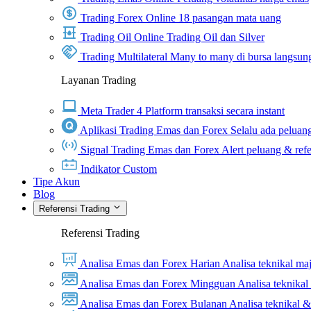
Trading Forex Online
18 pasangan mata uang
Trading Oil Online
Trading Oil dan Silver
Trading Multilateral
Many to many di bursa langsun
Layanan Trading
Meta Trader 4
Platform transaksi secara instant
Aplikasi Trading Emas dan Forex
Selalu ada peluang
Signal Trading Emas dan Forex
Alert peluang & refe
Indikator Custom
Tipe Akun
Blog
Referensi Trading
Referensi Trading
Analisa Emas dan Forex Harian
Analisa teknikal ma
Analisa Emas dan Forex Mingguan
Analisa teknika
Analisa Emas dan Forex Bulanan
Analisa teknikal 