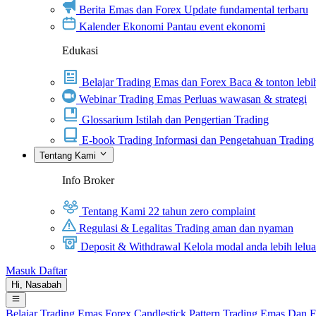
Berita Emas dan Forex
Update fundamental terbaru
Kalender Ekonomi
Pantau event ekonomi
Edukasi
Belajar Trading Emas dan Forex
Baca & tonton lebih
Webinar Trading Emas
Perluas wawasan & strategi
Glossarium
Istilah dan Pengertian Trading
E-book Trading
Informasi dan Pengetahuan Trading
Tentang Kami
Info Broker
Tentang Kami
22 tahun zero complaint
Regulasi & Legalitas
Trading aman dan nyaman
Deposit & Withdrawal
Kelola modal anda lebih lelu
Masuk
Daftar
Hi,
Nasabah
Belajar Trading
Emas
Forex
Candlestick Pattern
Trading Emas Dan 