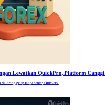
Jangan Lewatkan QuickPro, Platform Cangg
 di lorong gelap tanpa senter, Quickers.