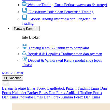
Webinar Trading Emas
Perluas wawasan & strategi
Glossarium
Istilah dan Pengertian Trading
E-book Trading
Informasi dan Pengetahuan
Trading
Tentang Kami
Info Broker
Tentang Kami
22 tahun zero complaint
Regulasi & Legalitas
Trading aman dan nyaman
Deposit & Withdrawal
Kelola modal anda lebih
leluasa
Masuk
Daftar
Hi,
Nasabah
Belajar Trading
Emas
Forex
Candlestick Pattern
Trading Emas Dan
Forex
Kalender
Broker Emas Dan Forex
Aplikasi Trading Forex
Dan Emas
Indikator Emas Dan Forex
Analisa Forex Dan Emas