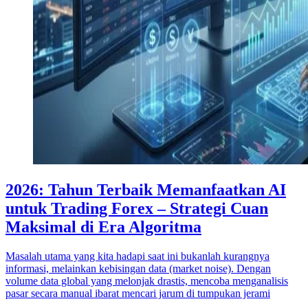
2026: Tahun Terbaik Memanfaatkan AI
untuk Trading Forex – Strategi Cuan
Maksimal di Era Algoritma
Masalah utama yang kita hadapi saat ini bukanlah kurangnya
informasi, melainkan kebisingan data (market noise). Dengan
volume data global yang melonjak drastis, mencoba menganalisis
pasar secara manual ibarat mencari jarum di tumpukan jerami