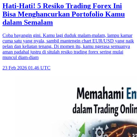
Hati-Hati! 5 Resiko Trading Forex Ini
Bisa Menghancurkan Portofolio Kamu
dalam Semalam
Coba bayangin gini. Kamu lagi duduk malam-malam, lampu kamar
cuma satu yang nyala, sambil mantengin chart EUR/USD yang naik
pelan dan keliatan tenang. Di momen itu, kamu ngerasa semuanya
aman padahal justru di situlah resiko trading forex sering mulai
muncul diam-diam
23 Feb 2026 01.46 UTC