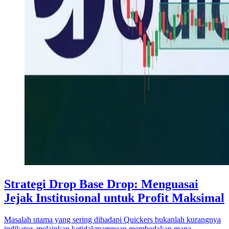
Strategi Drop Base Drop: Menguasai
Jejak Institusional untuk Profit Maksimal
Masalah utama yang sering dihadapi Quickers bukanlah kurangnya
indikator, melainkan ketidakmampuan membedakan mana