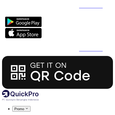
Daftar Super Cepat Pakai QuickPro Apps -
Install Sekarang
Daftar Super Cepat Pakai QuickPro Apps -
Install Sekarang
Promo