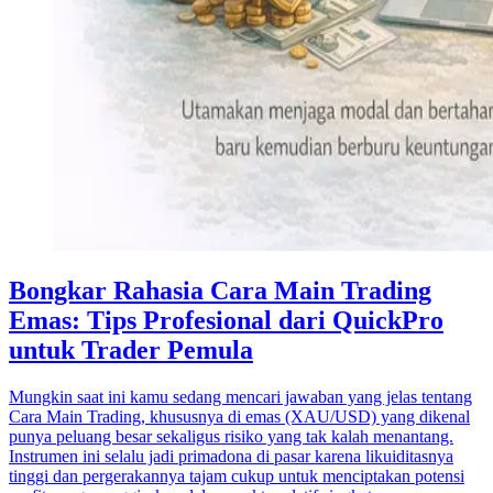
Bongkar Rahasia Cara Main Trading
Emas: Tips Profesional dari QuickPro
untuk Trader Pemula
Mungkin saat ini kamu sedang mencari jawaban yang jelas tentang
Cara Main Trading, khususnya di emas (XAU/USD) yang dikenal
punya peluang besar sekaligus risiko yang tak kalah menantang.
Instrumen ini selalu jadi primadona di pasar karena likuiditasnya
tinggi dan pergerakannya tajam cukup untuk menciptakan potensi