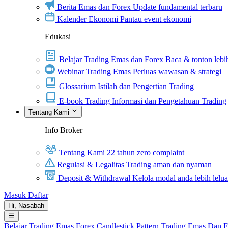
Berita Emas dan Forex
Update fundamental terbaru
Kalender Ekonomi
Pantau event ekonomi
Edukasi
Belajar Trading Emas dan Forex
Baca & tonton lebih
Webinar Trading Emas
Perluas wawasan & strategi
Glossarium
Istilah dan Pengertian Trading
E-book Trading
Informasi dan Pengetahuan Trading
Tentang Kami
Info Broker
Tentang Kami
22 tahun zero complaint
Regulasi & Legalitas
Trading aman dan nyaman
Deposit & Withdrawal
Kelola modal anda lebih lelu
Masuk
Daftar
Hi,
Nasabah
Belajar Trading
Emas
Forex
Candlestick Pattern
Trading Emas Dan 