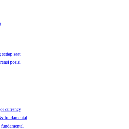
g
 setiap saat
rensi posisi
jor currency
l & fundamental
& fundamental