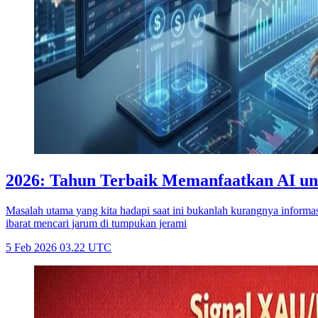
2026: Tahun Terbaik Memanfaatkan AI unt
Masalah utama yang kita hadapi saat ini bukanlah kurangnya informas
ibarat mencari jarum di tumpukan jerami
5 Feb 2026 03.22 UTC