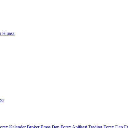
 leluasa
asa
Forex
Kalender
Broker Emas Dan Forex
Aplikasi Trading Forex Dan 