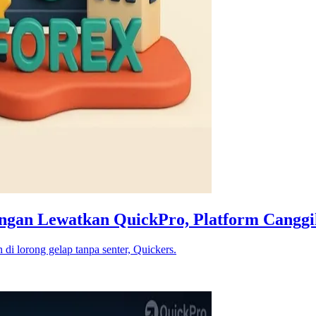
Jangan Lewatkan QuickPro, Platform Cangg
 di lorong gelap tanpa senter, Quickers.