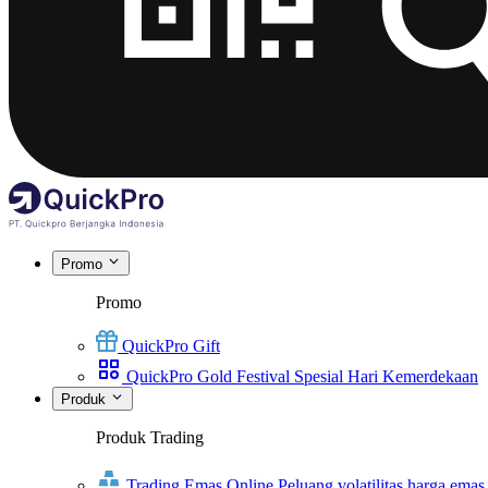
Promo
Promo
QuickPro Gift
QuickPro Gold Festival Spesial Hari Kemerdekaan
Produk
Produk Trading
Trading Emas Online
Peluang volatilitas harga emas