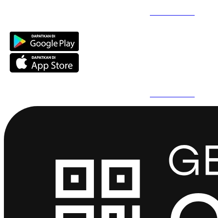
Daftar Super Cepat Pakai QuickPro Apps -
Install Sekarang
Daftar Super Cepat Pakai QuickPro Apps -
Install Sekarang