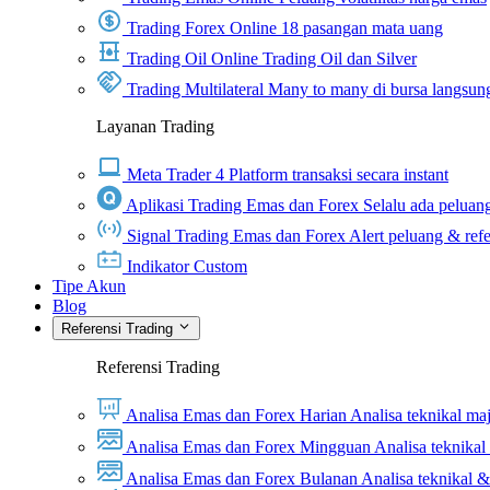
Trading Forex Online
18 pasangan mata uang
Trading Oil Online
Trading Oil dan Silver
Trading Multilateral
Many to many di bursa langsun
Layanan Trading
Meta Trader 4
Platform transaksi secara instant
Aplikasi Trading Emas dan Forex
Selalu ada peluang
Signal Trading Emas dan Forex
Alert peluang & refe
Indikator Custom
Tipe Akun
Blog
Referensi Trading
Referensi Trading
Analisa Emas dan Forex Harian
Analisa teknikal ma
Analisa Emas dan Forex Mingguan
Analisa teknika
Analisa Emas dan Forex Bulanan
Analisa teknikal 