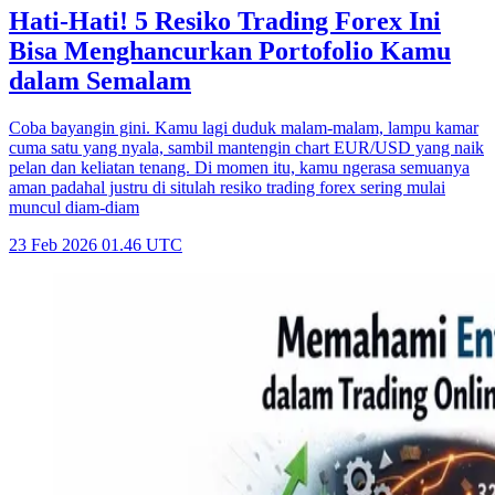
Hati-Hati! 5 Resiko Trading Forex Ini
Bisa Menghancurkan Portofolio Kamu
dalam Semalam
Coba bayangin gini. Kamu lagi duduk malam-malam, lampu kamar
cuma satu yang nyala, sambil mantengin chart EUR/USD yang naik
pelan dan keliatan tenang. Di momen itu, kamu ngerasa semuanya
aman padahal justru di situlah resiko trading forex sering mulai
muncul diam-diam
23 Feb 2026 01.46 UTC