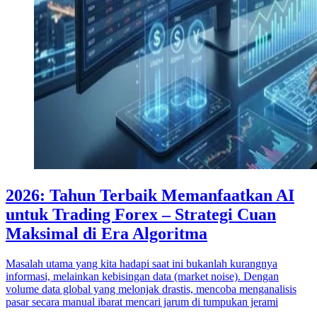
2026: Tahun Terbaik Memanfaatkan AI
untuk Trading Forex – Strategi Cuan
Maksimal di Era Algoritma
Masalah utama yang kita hadapi saat ini bukanlah kurangnya
informasi, melainkan kebisingan data (market noise). Dengan
volume data global yang melonjak drastis, mencoba menganalisis
pasar secara manual ibarat mencari jarum di tumpukan jerami