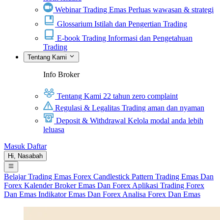
Webinar Trading Emas
Perluas wawasan & strategi
Glossarium
Istilah dan Pengertian Trading
E-book Trading
Informasi dan Pengetahuan
Trading
Tentang Kami
Info Broker
Tentang Kami
22 tahun zero complaint
Regulasi & Legalitas
Trading aman dan nyaman
Deposit & Withdrawal
Kelola modal anda lebih
leluasa
Masuk
Daftar
Hi,
Nasabah
Belajar Trading
Emas
Forex
Candlestick Pattern
Trading Emas Dan
Forex
Kalender
Broker Emas Dan Forex
Aplikasi Trading Forex
Dan Emas
Indikator Emas Dan Forex
Analisa Forex Dan Emas