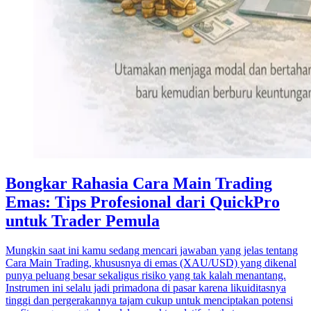
Bongkar Rahasia Cara Main Trading
Emas: Tips Profesional dari QuickPro
untuk Trader Pemula
Mungkin saat ini kamu sedang mencari jawaban yang jelas tentang
Cara Main Trading, khususnya di emas (XAU/USD) yang dikenal
punya peluang besar sekaligus risiko yang tak kalah menantang.
Instrumen ini selalu jadi primadona di pasar karena likuiditasnya
tinggi dan pergerakannya tajam cukup untuk menciptakan potensi