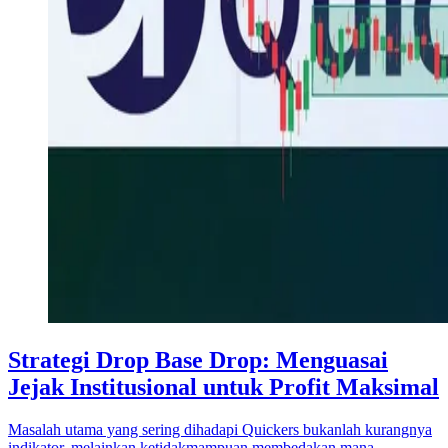
Strategi Drop Base Drop: Menguasai
Jejak Institusional untuk Profit Maksimal
Masalah utama yang sering dihadapi Quickers bukanlah kurangnya
indikator, melainkan ketidakmampuan membedakan mana