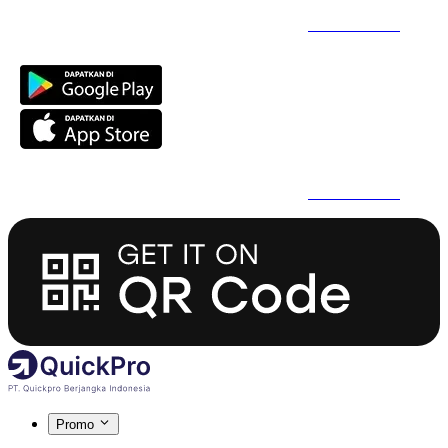
Daftar Super Cepat Pakai QuickPro Apps -
Install Sekarang
Daftar Super Cepat Pakai QuickPro Apps -
Install Sekarang
Promo