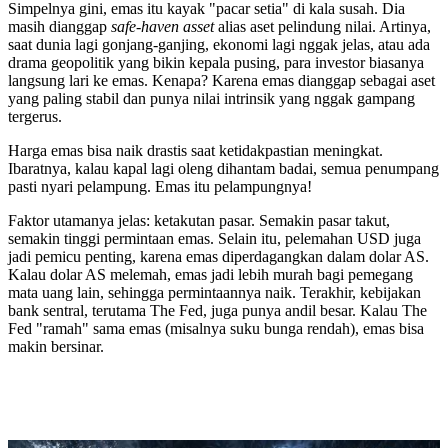
Simpelnya gini, emas itu kayak "pacar setia" di kala susah. Dia
masih dianggap
safe-haven asset
alias aset pelindung nilai. Artinya,
saat dunia lagi gonjang-ganjing, ekonomi lagi nggak jelas, atau ada
drama geopolitik yang bikin kepala pusing, para investor biasanya
langsung lari ke emas. Kenapa? Karena emas dianggap sebagai aset
yang paling stabil dan punya nilai intrinsik yang nggak gampang
tergerus.
Harga emas bisa naik drastis saat ketidakpastian meningkat.
Ibaratnya, kalau kapal lagi oleng dihantam badai, semua penumpang
pasti nyari pelampung. Emas itu pelampungnya!
Faktor utamanya jelas: ketakutan pasar. Semakin pasar takut,
semakin tinggi permintaan emas. Selain itu, pelemahan USD juga
jadi pemicu penting, karena emas diperdagangkan dalam dolar AS.
Kalau dolar AS melemah, emas jadi lebih murah bagi pemegang
mata uang lain, sehingga permintaannya naik. Terakhir, kebijakan
bank sentral, terutama The Fed, juga punya andil besar. Kalau The
Fed "ramah" sama emas (misalnya suku bunga rendah), emas bisa
makin bersinar.