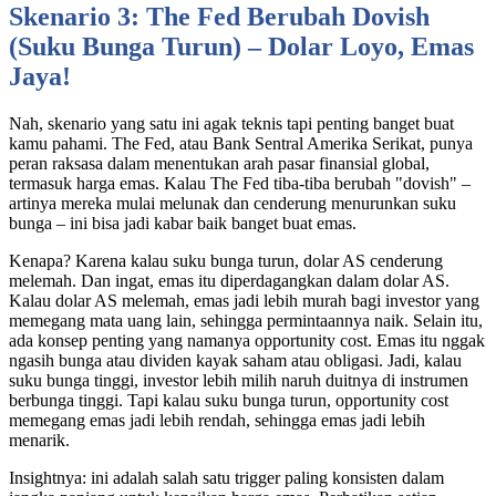
Skenario 3: The Fed Berubah Dovish
(Suku Bunga Turun) – Dolar Loyo, Emas
Jaya!
Nah, skenario yang satu ini agak teknis tapi penting banget buat
kamu pahami. The Fed, atau Bank Sentral Amerika Serikat, punya
peran raksasa dalam menentukan arah pasar finansial global,
termasuk harga emas. Kalau The Fed tiba-tiba berubah "dovish" –
artinya mereka mulai melunak dan cenderung menurunkan suku
bunga – ini bisa jadi kabar baik banget buat emas.
Kenapa? Karena kalau suku bunga turun, dolar AS cenderung
melemah. Dan ingat, emas itu diperdagangkan dalam dolar AS.
Kalau dolar AS melemah, emas jadi lebih murah bagi investor yang
memegang mata uang lain, sehingga permintaannya naik. Selain itu,
ada konsep penting yang namanya opportunity cost. Emas itu nggak
ngasih bunga atau dividen kayak saham atau obligasi. Jadi, kalau
suku bunga tinggi, investor lebih milih naruh duitnya di instrumen
berbunga tinggi. Tapi kalau suku bunga turun, opportunity cost
memegang emas jadi lebih rendah, sehingga emas jadi lebih
menarik.
Insightnya: ini adalah salah satu trigger paling konsisten dalam