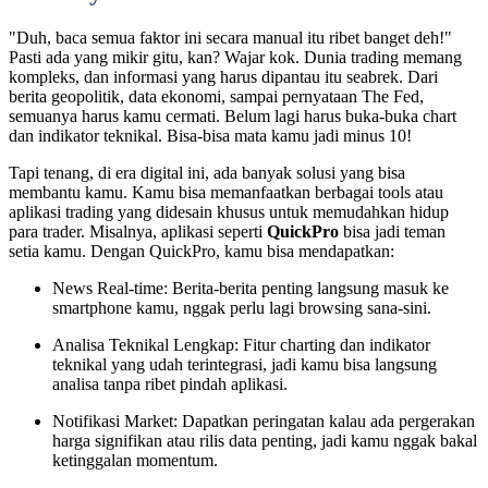
"Duh, baca semua faktor ini secara manual itu ribet banget deh!"
Pasti ada yang mikir gitu, kan? Wajar kok. Dunia trading memang
kompleks, dan informasi yang harus dipantau itu seabrek. Dari
berita geopolitik, data ekonomi, sampai pernyataan The Fed,
semuanya harus kamu cermati. Belum lagi harus buka-buka chart
dan indikator teknikal. Bisa-bisa mata kamu jadi minus 10!
Tapi tenang, di era digital ini, ada banyak solusi yang bisa
membantu kamu. Kamu bisa memanfaatkan berbagai tools atau
aplikasi trading yang didesain khusus untuk memudahkan hidup
para trader. Misalnya, aplikasi seperti
QuickPro
bisa jadi teman
setia kamu. Dengan QuickPro, kamu bisa mendapatkan:
News Real-time: Berita-berita penting langsung masuk ke
smartphone kamu, nggak perlu lagi browsing sana-sini.
Analisa Teknikal Lengkap: Fitur charting dan indikator
teknikal yang udah terintegrasi, jadi kamu bisa langsung
analisa tanpa ribet pindah aplikasi.
Notifikasi Market: Dapatkan peringatan kalau ada pergerakan
harga signifikan atau rilis data penting, jadi kamu nggak bakal
ketinggalan momentum.