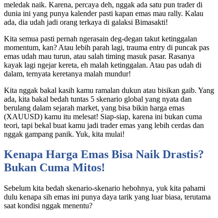
meledak naik. Karena, percaya deh, nggak ada satu pun trader di
dunia ini yang punya kalender pasti kapan emas mau rally. Kalau
ada, dia udah jadi orang terkaya di galaksi Bimasakti!
Kita semua pasti pernah ngerasain deg-degan takut ketinggalan
momentum, kan? Atau lebih parah lagi, trauma entry di puncak pas
emas udah mau turun, atau salah timing masuk pasar. Rasanya
kayak lagi ngejar kereta, eh malah ketinggalan. Atau pas udah di
dalam, ternyata keretanya malah mundur!
Kita nggak bakal kasih kamu ramalan dukun atau bisikan gaib. Yang
ada, kita bakal bedah tuntas 5 skenario global yang nyata dan
berulang dalam sejarah market, yang bisa bikin harga emas
(XAUUSD) kamu itu melesat! Siap-siap, karena ini bukan cuma
teori, tapi bekal buat kamu jadi trader emas yang lebih cerdas dan
nggak gampang panik. Yuk, kita mulai!
Kenapa Harga Emas Bisa Naik Drastis?
Bukan Cuma Mitos!
Sebelum kita bedah skenario-skenario hebohnya, yuk kita pahami
dulu kenapa sih emas ini punya daya tarik yang luar biasa, terutama
saat kondisi nggak menentu?