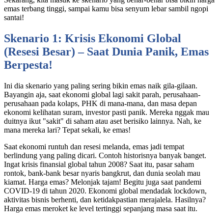
emas terbang tinggi, sampai kamu bisa senyum lebar sambil ngopi
santai!
Skenario 1: Krisis Ekonomi Global
(Resesi Besar) – Saat Dunia Panik, Emas
Berpesta!
Ini dia skenario yang paling sering bikin emas naik gila-gilaan.
Bayangin aja, saat ekonomi global lagi sakit parah, perusahaan-
perusahaan pada kolaps, PHK di mana-mana, dan masa depan
ekonomi kelihatan suram, investor pasti panik. Mereka nggak mau
duitnya ikut "sakit" di saham atau aset berisiko lainnya. Nah, ke
mana mereka lari? Tepat sekali, ke emas!
Saat ekonomi runtuh dan resesi melanda, emas jadi tempat
berlindung yang paling dicari. Contoh historisnya banyak banget.
Ingat krisis finansial global tahun 2008? Saat itu, pasar saham
rontok, bank-bank besar nyaris bangkrut, dan dunia seolah mau
kiamat. Harga emas? Melonjak tajam! Begitu juga saat pandemi
COVID-19 di tahun 2020. Ekonomi global mendadak lockdown,
aktivitas bisnis berhenti, dan ketidakpastian merajalela. Hasilnya?
Harga emas meroket ke level tertinggi sepanjang masa saat itu.