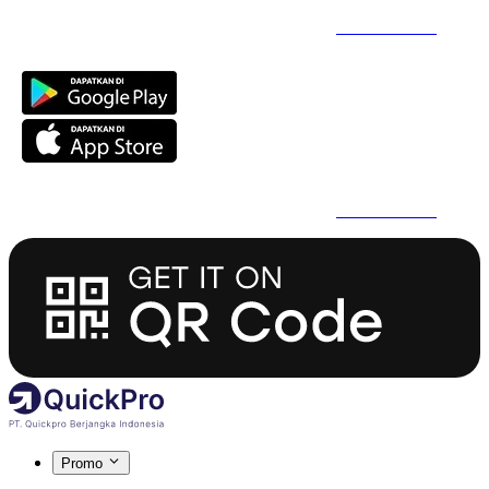
Daftar Super Cepat Pakai QuickPro Apps -
Install Sekarang
Daftar Super Cepat Pakai QuickPro Apps -
Install Sekarang
Promo