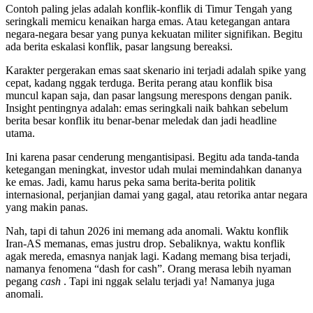
Contoh paling jelas adalah konflik-konflik di Timur Tengah yang
seringkali memicu kenaikan harga emas. Atau ketegangan antara
negara-negara besar yang punya kekuatan militer signifikan. Begitu
ada berita eskalasi konflik, pasar langsung bereaksi.
Karakter pergerakan emas saat skenario ini terjadi adalah spike yang
cepat, kadang nggak terduga. Berita perang atau konflik bisa
muncul kapan saja, dan pasar langsung merespons dengan panik.
Insight pentingnya adalah: emas seringkali naik bahkan sebelum
berita besar konflik itu benar-benar meledak dan jadi headline
utama.
Ini karena pasar cenderung mengantisipasi. Begitu ada tanda-tanda
ketegangan meningkat, investor udah mulai memindahkan dananya
ke emas. Jadi, kamu harus peka sama berita-berita politik
internasional, perjanjian damai yang gagal, atau retorika antar negara
yang makin panas.
Nah, tapi di tahun 2026 ini memang ada anomali. Waktu konflik
Iran-AS memanas, emas justru drop. Sebaliknya, waktu konflik
agak mereda, emasnya nanjak lagi. Kadang memang bisa terjadi,
namanya fenomena “dash for cash”. Orang merasa lebih nyaman
pegang
cash
. Tapi ini nggak selalu terjadi ya! Namanya juga
anomali.