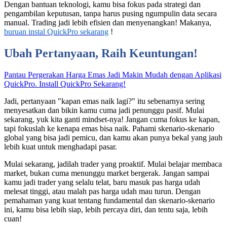
Dengan bantuan teknologi, kamu bisa fokus pada strategi dan
pengambilan keputusan, tanpa harus pusing ngumpulin data secara
manual. Trading jadi lebih efisien dan menyenangkan! Makanya,
buruan instal QuickPro sekarang
!
Ubah Pertanyaan, Raih Keuntungan!
Pantau Pergerakan Harga Emas Jadi Makin Mudah dengan Aplikasi
QuickPro. Install QuickPro Sekarang!
Jadi, pertanyaan "kapan emas naik lagi?" itu sebenarnya sering
menyesatkan dan bikin kamu cuma jadi penunggu pasif. Mulai
sekarang, yuk kita ganti mindset-nya! Jangan cuma fokus ke kapan,
tapi fokuslah ke kenapa emas bisa naik. Pahami skenario-skenario
global yang bisa jadi pemicu, dan kamu akan punya bekal yang jauh
lebih kuat untuk menghadapi pasar.
Mulai sekarang, jadilah trader yang proaktif. Mulai belajar membaca
market, bukan cuma menunggu market bergerak. Jangan sampai
kamu jadi trader yang selalu telat, baru masuk pas harga udah
melesat tinggi, atau malah pas harga udah mau turun. Dengan
pemahaman yang kuat tentang fundamental dan skenario-skenario
ini, kamu bisa lebih siap, lebih percaya diri, dan tentu saja, lebih
cuan!