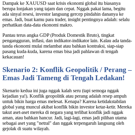
Dampak ke XAUUSD saat krisis ekonomi global itu biasanya
berupa lonjakan yang tajam dan cepat. Nggak pakai lama, begitu
ada sinyal resesi, investor langsung gercep pindahin dananya ke
emas. Jadi, buat kamu para trader, insight pentingnya adalah: selalu
perhatikan data-data ekonomi makro.
Pantau terus angka GDP (Produk Domestik Bruto), tingkat
pengangguran, inflasi, dan indikator-indikator lain. Kalau ada tanda-
tanda ekonomi mulai melambat atau bahkan kontraksi, siap-siap
pasang kuda-kuda, karena emas bisa jadi pahlawan di tengah
kekacauan!
Skenario 2: Konflik Geopolitik / Perang –
Emas Jadi Tameng di Tengah Ledakan!
Skenario kedua ini juga nggak kalah seru (tapi semoga nggak
kejadian ya!). Konflik geopolitik atau perang adalah resep ampuh
untuk bikin harga emas melesat. Kenapa? Karena ketidakstabilan
global yang muncul akibat konflik bikin investor ketar-ketir. Mereka
takut aset-aset mereka di negara yang terlibat konflik jadi nggak
aman, atau bahkan hancur. Jadi, lagi-lagi, emas jadi pilihan utama
sebagai aset yang "netral" dan nggak terpengaruh langsung oleh
gejolak di suatu wilayah.