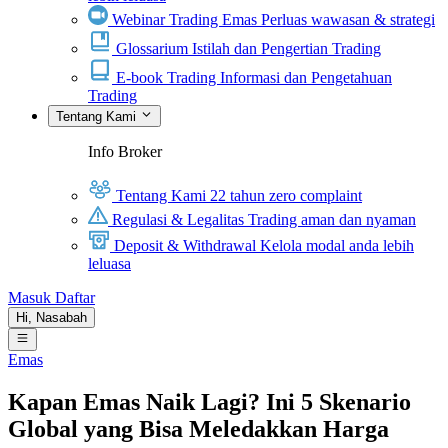
Webinar Trading Emas
Perluas wawasan & strategi
Glossarium
Istilah dan Pengertian Trading
E-book Trading
Informasi dan Pengetahuan
Trading
Tentang Kami
Info Broker
Tentang Kami
22 tahun zero complaint
Regulasi & Legalitas
Trading aman dan nyaman
Deposit & Withdrawal
Kelola modal anda lebih
leluasa
Masuk
Daftar
Hi,
Nasabah
Emas
Kapan Emas Naik Lagi? Ini 5 Skenario
Global yang Bisa Meledakkan Harga