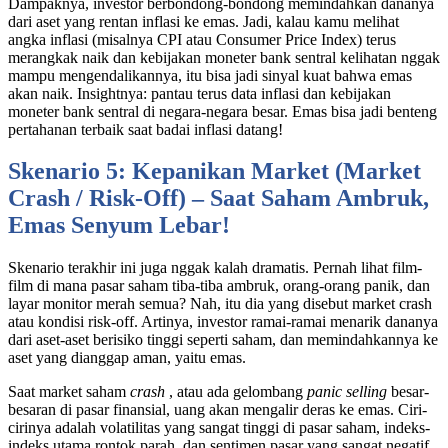
Dampaknya, investor berbondong-bondong memindahkan dananya
dari aset yang rentan inflasi ke emas. Jadi, kalau kamu melihat
angka inflasi (misalnya CPI atau Consumer Price Index) terus
merangkak naik dan kebijakan moneter bank sentral kelihatan nggak
mampu mengendalikannya, itu bisa jadi sinyal kuat bahwa emas
akan naik. Insightnya: pantau terus data inflasi dan kebijakan
moneter bank sentral di negara-negara besar. Emas bisa jadi benteng
pertahanan terbaik saat badai inflasi datang!
Skenario 5: Kepanikan Market (Market
Crash / Risk-Off) – Saat Saham Ambruk,
Emas Senyum Lebar!
Skenario terakhir ini juga nggak kalah dramatis. Pernah lihat film-
film di mana pasar saham tiba-tiba ambruk, orang-orang panik, dan
layar monitor merah semua? Nah, itu dia yang disebut market crash
atau kondisi risk-off. Artinya, investor ramai-ramai menarik dananya
dari aset-aset berisiko tinggi seperti saham, dan memindahkannya ke
aset yang dianggap aman, yaitu emas.
Saat market saham
crash
, atau ada gelombang
panic selling
besar-
besaran di pasar finansial, uang akan mengalir deras ke emas. Ciri-
cirinya adalah volatilitas yang sangat tinggi di pasar saham, indeks-
indeks utama rontok parah, dan sentimen pasar yang sangat negatif.