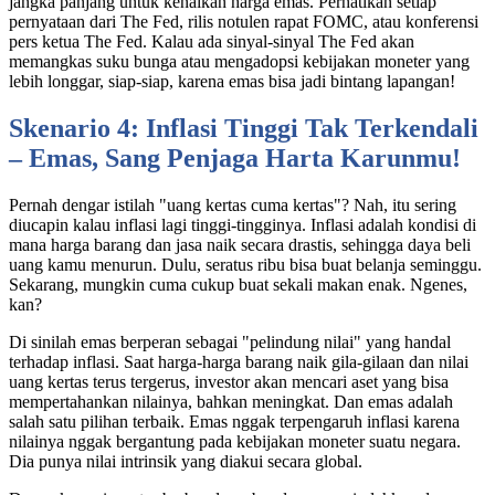
jangka panjang untuk kenaikan harga emas. Perhatikan setiap
pernyataan dari The Fed, rilis notulen rapat FOMC, atau konferensi
pers ketua The Fed. Kalau ada sinyal-sinyal The Fed akan
memangkas suku bunga atau mengadopsi kebijakan moneter yang
lebih longgar, siap-siap, karena emas bisa jadi bintang lapangan!
Skenario 4: Inflasi Tinggi Tak Terkendali
– Emas, Sang Penjaga Harta Karunmu!
Pernah dengar istilah "uang kertas cuma kertas"? Nah, itu sering
diucapin kalau inflasi lagi tinggi-tingginya. Inflasi adalah kondisi di
mana harga barang dan jasa naik secara drastis, sehingga daya beli
uang kamu menurun. Dulu, seratus ribu bisa buat belanja seminggu.
Sekarang, mungkin cuma cukup buat sekali makan enak. Ngenes,
kan?
Di sinilah emas berperan sebagai "pelindung nilai" yang handal
terhadap inflasi. Saat harga-harga barang naik gila-gilaan dan nilai
uang kertas terus tergerus, investor akan mencari aset yang bisa
mempertahankan nilainya, bahkan meningkat. Dan emas adalah
salah satu pilihan terbaik. Emas nggak terpengaruh inflasi karena
nilainya nggak bergantung pada kebijakan moneter suatu negara.
Dia punya nilai intrinsik yang diakui secara global.