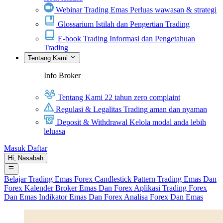
Webinar Trading Emas
Perluas wawasan & strategi
Glossarium
Istilah dan Pengertian Trading
E-book Trading
Informasi dan Pengetahuan
Trading
Tentang Kami
Info Broker
Tentang Kami
22 tahun zero complaint
Regulasi & Legalitas
Trading aman dan nyaman
Deposit & Withdrawal
Kelola modal anda lebih
leluasa
Masuk
Daftar
Hi,
Nasabah
Belajar Trading
Emas
Forex
Candlestick Pattern
Trading Emas Dan
Forex
Kalender
Broker Emas Dan Forex
Aplikasi Trading Forex
Dan Emas
Indikator Emas Dan Forex
Analisa Forex Dan Emas