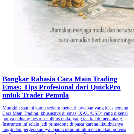
Bongkar Rahasia Cara Main Trading
Emas: Tips Profesional dari QuickPro
untuk Trader Pemula
Mungkin saat ini kamu sedang mencari jawaban yang jelas tentang
Cara Main Trading, khususnya di emas (XAU/USD) yang dikenal
punya peluang besar sekaligus risiko yang tak kalah menantang.
Instrumen ini selalu jadi primadona di pasar karena likuiditasnya
tinggi dan pergerakannya tajam cukup untuk menciptakan potensi