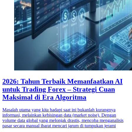
2026: Tahun Terbaik Memanfaatkan AI
untuk Trading Forex – Strategi Cuan
Maksimal di Era Algoritma
Masalah utama yang kita hadapi saat ini bukanlah kurangnya
informasi, melainkan kebisingan data (market noise). Dengan
volume data global yang melonjak drastis, mencoba menganalisis
pasar secara manual ibarat mencari jarum di tumpukan jerami