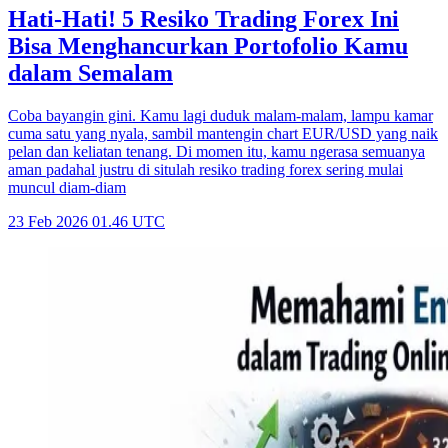
Hati-Hati! 5 Resiko Trading Forex Ini
Bisa Menghancurkan Portofolio Kamu
dalam Semalam
Coba bayangin gini. Kamu lagi duduk malam-malam, lampu kamar
cuma satu yang nyala, sambil mantengin chart EUR/USD yang naik
pelan dan keliatan tenang. Di momen itu, kamu ngerasa semuanya
aman padahal justru di situlah resiko trading forex sering mulai
muncul diam-diam
23 Feb 2026 01.46 UTC