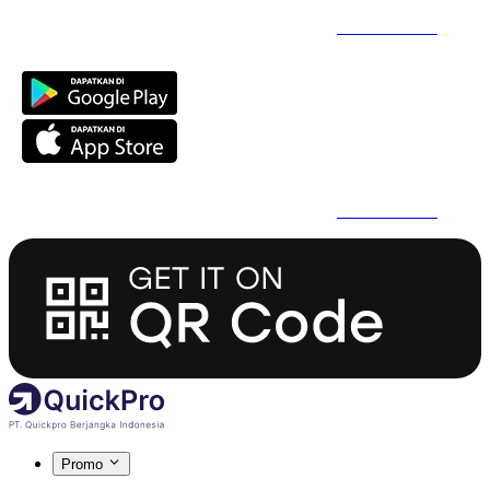
Daftar Super Cepat Pakai QuickPro Apps -
Install Sekarang
Daftar Super Cepat Pakai QuickPro Apps -
Install Sekarang
Promo